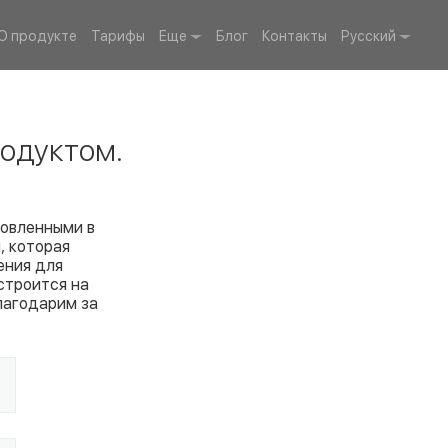
О продукте
Тарифы
Еще
Блог
Контакты
Русский
одуктом.
товленными в
, которая
ения для
строится на
лагодарим за